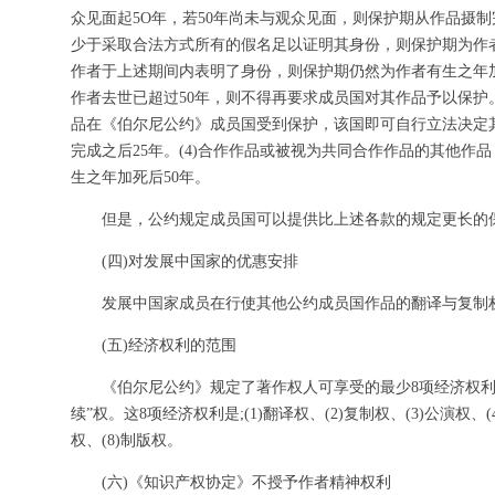
众见面起5O年，若50年尚未与观众见面，则保护期从作品摄制完
少于采取合法方式所有的假名足以证明其身份，则保护期为作者
作者于上述期间内表明了身份，则保护期仍然为作者有生之年加
作者去世已超过50年，则不得再要求成员国对其作品予以保护。
品在《伯尔尼公约》成员国受到保护，该国即可自行立法决定
完成之后25年。(4)合作作品或被视为共同合作作品的其他作
生之年加死后50年。
但是，公约规定成员国可以提供比上述各款的规定更长的
(四)对发展中国家的优惠安排
发展中国家成员在行使其他公约成员国作品的翻译与复制
(五)经济权利的范围
《伯尔尼公约》规定了著作权人可享受的最少8项经济权利
续”权。这8项经济权利是;(1)翻译权、(2)复制权、(3)公演权、(4
权、(8)制版权。
(六)《知识产权协定》不授予作者精神权利