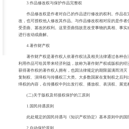
3.作品修改权与保护作品完整权
作品修改权是作者对自己的作品进行修改的权利。作品在
改，也可授权他人修改其作品。与作品修改权相对应的是作者
受歪曲、篡改的权利。这里歪曲指故意改变事物的真相、事实
进行改动或曲解。
4.著作财产权
著作财产权是著作权人依著作权法及相关法律通过各种合
利用作品可给其带来经济利益，故称为著作财产权或版权的经
获得著作权的著作权人拥有，也因法律规定的期限届满而消灭
复制权、演绎权与传播权三大类。大多数国家在复制权之后列
绎权的内容，在传播权中列出发行权、播放权、表演权、展览
(二)关于版权及邻接权保护的三原则
1.国民待遇原则
此处规定的国民待遇与《知识产权协定》基本原则中的国
2.自动保护原则