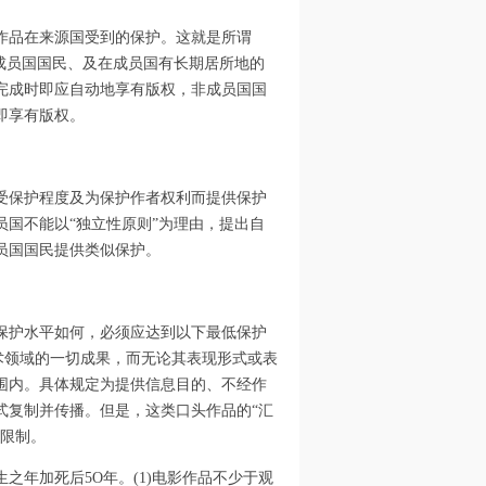
作品在来源国受到的保护。这就是所谓
成员国国民、及在成员国有长期居所地的
完成时即应自动地享有版权，非成员国国
即享有版权。
受保护程度及为保护作者权利而提供保护
国不能以“独立性原则”为理由，提出自
员国国民提供类似保护。
保护水平如何，必须应达到以下最低保护
术领域的一切成果，而无论其表现形式或表
围内。具体规定为提供信息目的、不经作
式复制并传播。但是，这类口头作品的“汇
利限制。
之年加死后5O年。(1)电影作品不少于观