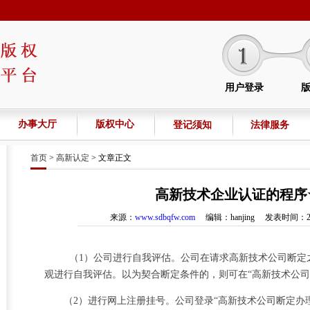
登记事项的说明
用户登录
办事大厅
版权中心
登记须知
法律服务
首页
>
高新认定
> 文章正文
高新技术企业认证的程序
来源：
www.sdbqfw.com
编辑：hanjing 发表时间：2013
（1）公司进行自我评估。公司在请求高新技术公司断定
观进行自我评估。以为契合断定条件的，则可在“高新技术公司
（2）进行网上注册挂号。公司登录“高新技术公司断定办