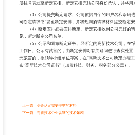
册挂号表发至断定安排。断定安排完结公司身份承认，并将用
（3）公司提交断定请求。公司依据自个的用户名和暗码进
司断定请求书”发至断定安排，并将规则的请求材料提交断定
（4）断定安排必要安排断定。断定安排收到公司完好的
见，断定断定公司名单。
（5）公示和颁布断定证书。经断定的高新技术公司，在“
工作日。公示有贰言的，由断定安排对有关疑问进行查实处置
无贰言的，报领导小组单位存案，在“高新技术公司断定办理工
布“高新技术公司证书”（加盖科技、财务、税务部分公章）。
上一篇：高企认定需要提交的材料
下一篇：高新技术企业认证的技术领域